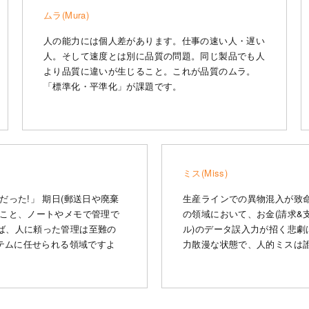
ムラ(Mura)
人の能力には個人差があります。仕事の速い人・遅い
人。そして速度とは別に品質の問題。同じ製品でも人
より品質に違いが生じること。これが品質のムラ。
「標準化・平準化」が課題です。
ミス(Miss)
だった!」 期日(郵送日や廃棄
生産ラインでの異物混入が致
ること、ノートやメモで管理で
の領域において、お金(請求&支
ば、人に頼った管理は至難の
ル)のデータ誤入力が招く悲劇
ステムに任せられる領域ですよ
力散漫な状態で、人的ミスは