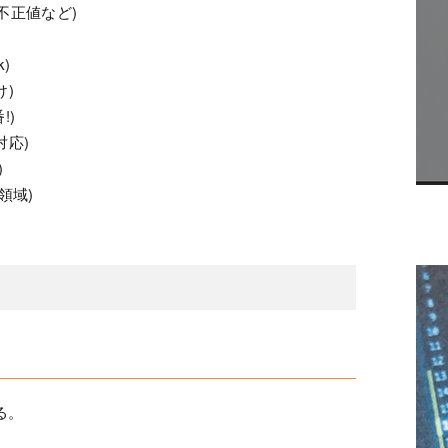
/不正値など)
k)
け)
!)
対応)
)
領域)
る。