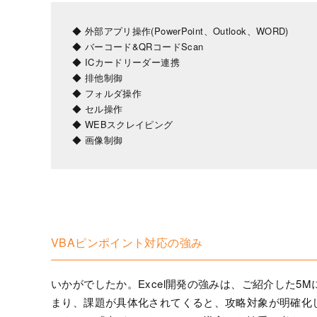
◆ 外部アプリ操作(PowerPoint、Outlook、WORD)
◆ バーコード&QRコードScan
◆ ICカードリーダー連携
◆ 排他制御
◆ フォルダ操作
◆ セル操作
◆ WEBスクレイピング
◆ 画像制御
VBAピンポイント対応の強み
いかがでしたか。Excel開発の強みは、ご紹介した5
まり、課題が具体化されてくると、攻略対象が明確化