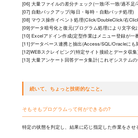
[06] 大量ファイルの差分チェック(一致/不一致/過不足
[07] 自動バックアップ(毎日・毎時・自動バッチ処理)
[08] マウス操作イベント処理(Click/DoubleClick/右Clic
[09]データ暗号化と復元(プログラム処理により文字化
[10] Excelアドイン作成(定型作業はメニュー登録が一番
[11]データベース連携と抽出(Access/SQL/Oracleにも
[12]WEBスクレイピング(特定サイト接続とデータ収集
[13] 大量アンケート回答データ集計(これぞシステムの
続いて、ちょっと技術的なこと。
そもそもプログラムって何ができるの?
特定の状態を判定し、結果に応じ指定した作業をさせ