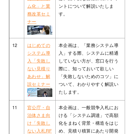
ム化」と業
ントについて解説いたしま
務改革セミ
す。
ナー
12
はじめての
本企画は、「業務システム導
システム導
入」する際、システムに精通
入「失敗し
していない方が、窓口を行う
ない見積り
際に、知っておいて欲しい
あわせ」解
「失敗しないためのコツ」に
説セミナー
ついて、わかりやすく解説い
たします。
11
官公庁・自
本企画は、一般競争入札にお
治体さま向
ける「システム調達」で高額
け「失敗し
化をまねく背景・構造をはじ
ない入札RF
め、見積り積算にあたり開発