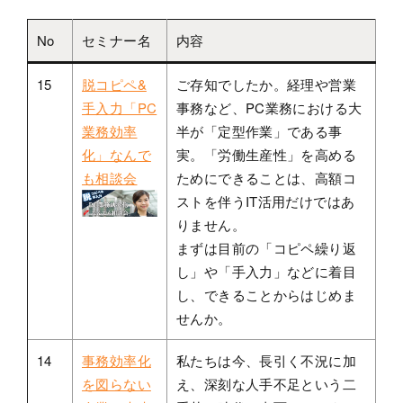
No
セミナー名
内容
15
脱コピペ&
ご存知でしたか。経理や営業
手入力「PC
事務など、PC業務における大
業務効率
半が「定型作業」である事
化」なんで
実。「労働生産性」を高める
も相談会
ためにできることは、高額コ
ストを伴うIT活用だけではあ
りません。
まずは目前の「コピペ繰り返
し」や「手入力」などに着目
し、できることからはじめま
せんか。
14
事務効率化
私たちは今、長引く不況に加
を図らない
え、深刻な人手不足という二