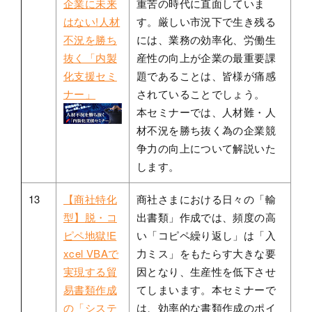
企業に未来
重苦の時代に直面していま
はない!人材
す。厳しい市況下で生き残る
不況を勝ち
には、業務の効率化、労働生
抜く「内製
産性の向上が企業の最重要課
化支援セミ
題であることは、皆様が痛感
ナー」
されていることでしょう。
本セミナーでは、人材難・人
材不況を勝ち抜く為の企業競
争力の向上について解説いた
します。
13
【商社特化
商社さまにおける日々の「輸
型】脱・コ
出書類」作成では、頻度の高
ピペ地獄!E
い「コピペ繰り返し」は「入
xcel VBAで
力ミス」をもたらす大きな要
実現する貿
因となり、生産性を低下させ
易書類作成
てしまいます。本セミナーで
の「システ
は、効率的な書類作成のポイ