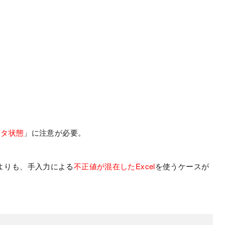
ータ状態
」に注意が必要。
よりも、手入力による
不正値が混在したExcel
を使うケースが