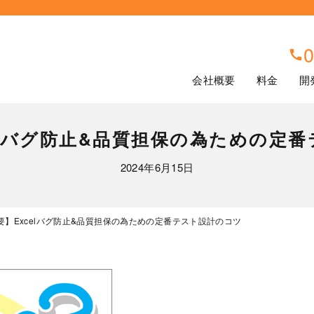
0
会社概要
料金
開
elバグ防止&品質担保の為ための定
2024年6月15日
要】Excelバグ防止&品質担保の為ための定番テスト設計のコツ