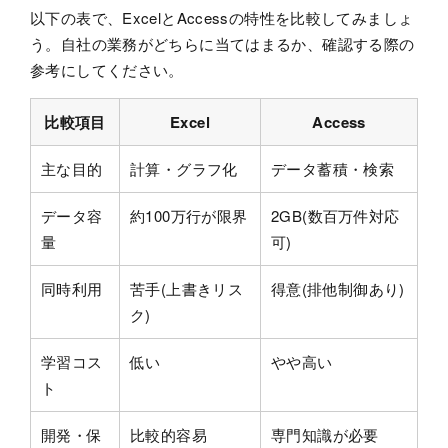
以下の表で、ExcelとAccessの特性を比較してみましょ
う。自社の業務がどちらに当てはまるか、確認する際の
参考にしてください。
比較項目
Excel
Access
主な目的
計算・グラフ化
データ蓄積・検索
データ容
約100万行が限界
2GB(数百万件対応
量
可)
同時利用
苦手(上書きリス
得意(排他制御あり)
ク)
学習コス
低い
やや高い
ト
開発・保
比較的容易
専門知識が必要