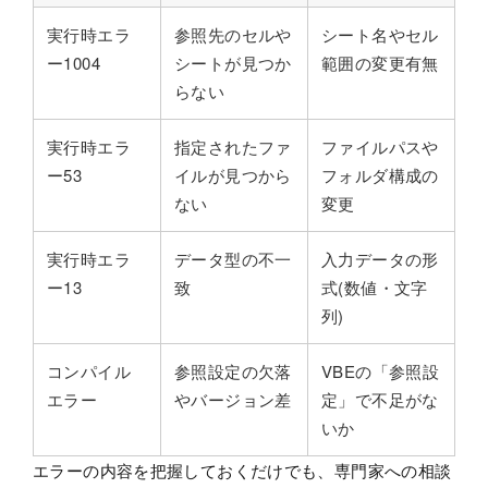
実行時エラ
参照先のセルや
シート名やセル
ー1004
シートが見つか
範囲の変更有無
らない
実行時エラ
指定されたファ
ファイルパスや
ー53
イルが見つから
フォルダ構成の
ない
変更
実行時エラ
データ型の不一
入力データの形
ー13
致
式(数値・文字
列)
コンパイル
参照設定の欠落
VBEの「参照設
エラー
やバージョン差
定」で不足がな
いか
エラーの内容を把握しておくだけでも、専門家への相談