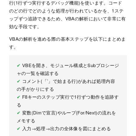
行(1行ずつ実行するデバッグ機能)を使います。コード
のどの行でどのような処理が行われているかを、1ステ
ップずつ追跡できるため、VBAの解析において非常に有
効な手段です。
VBAの解析を進める際の基本ステップを以下にまとめま
す。
✔
VBEを開き、モジュール構成とSubプロシージ
ャの一覧を確認する
✔
コメント(「’」で始まる行)があれば処理内容
の手がかりにする
✔
F8キーのステップ実行で1行ずつ動作を追跡す
る
✔
変数(Dimで宣言)やループ(For/Next)の流れを
メモする
✔
入力→処理→出力の全体像を図にまとめる