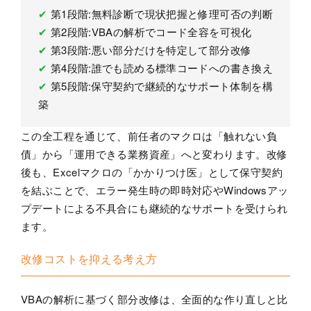
✔
第1段階:無料診断で現状把握と修理可否の判断
✔
第2段階:VBAの解析でコード全容を可視化
✔
第3段階:悪い部分だけを特定して部分改修
✔
第4段階:誰でも読める標準コードへの書き換え
✔
第5段階:保守契約で継続的なサポート体制を構
築
この全工程を通じて、前任者のマクロは「触れない負
債」から「運用できる業務資産」へと変わります。改修
後も、Excelマクロの「かかりつけ医」として保守契約
を結ぶことで、エラー発生時の即時対応やWindowsアッ
プデートによる不具合にも継続的なサポートを受けられ
ます。
改修コストを抑える考え方
VBAの解析に基づく部分改修は、全面的な作り直しと比